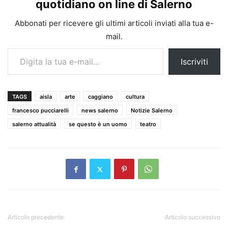
quotidiano on line di Salerno
Abbonati per ricevere gli ultimi articoli inviati alla tua e-
mail.
Digita la tua e-mail...
Iscriviti
TAGS
aisla
arte
caggiano
cultura
francesco pucciarelli
news salerno
Notizie Salerno
salerno attualità
se questo è un uomo
teatro
Articolo precedente
Articolo successivo