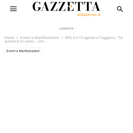
- pubblicità -
Home
Eventi e Manifestazioni
AISLA il 13 agosto a Caggiano, “Se
questo è un uomo… con...
Eventi e Manifestazioni