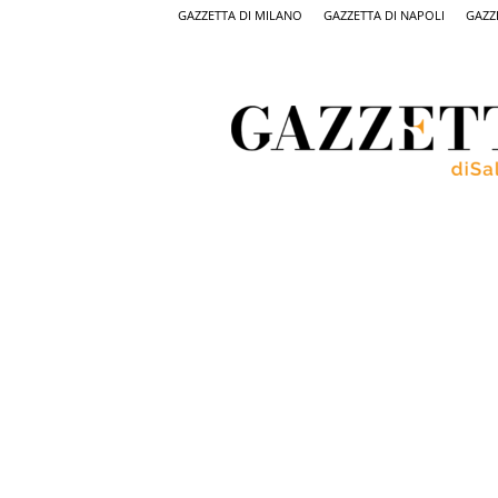
GAZZETTA DI MILANO
GAZZETTA DI NAPOLI
GAZZ
Gazzetta
di
Salerno,
il
quotidiano
on
line
di
Salerno