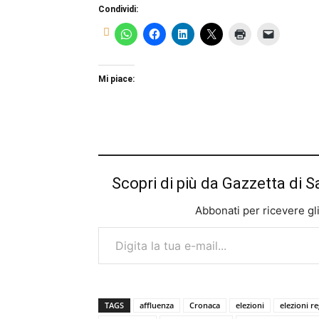
Condividi:
Mi piace:
Scopri di più da Gazzetta di S
Abbonati per ricevere gli u
Digita la tua e-mail...
TAGS
affluenza
Cronaca
elezioni
elezioni r