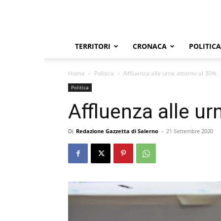
TERRITORI
CRONACA
POLITICA
Home
Politica
Affluenza alle urne attorno al 30%.
Politica
Affluenza alle ur
Di
Redazione Gazzetta di Salerno
-
21 Settembre 2020