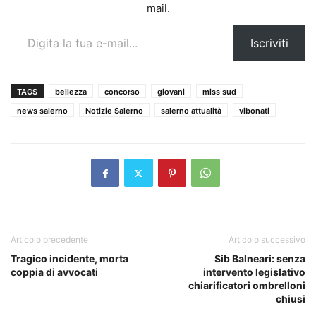
mail.
Digita la tua e-mail...
Iscriviti
TAGS
bellezza
concorso
giovani
miss sud
news salerno
Notizie Salerno
salerno attualità
vibonati
Articolo precedente
Articolo successivo
Tragico incidente, morta
Sib Balneari: senza
coppia di avvocati
intervento legislativo
chiarificatori ombrelloni
chiusi