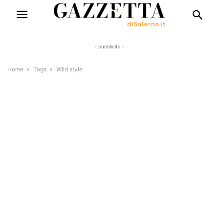
- pubblicità -
Home
Tags
Wild style