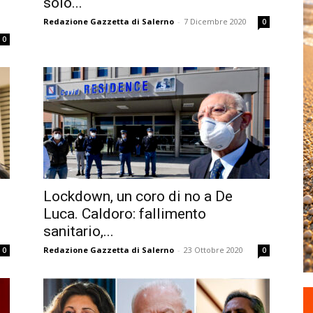
solo...
Redazione Gazzetta di Salerno
-
7 Dicembre 2020
0
0
Lockdown, un coro di no a De
.
Luca. Caldoro: fallimento
sanitario,...
Redazione Gazzetta di Salerno
-
23 Ottobre 2020
0
0