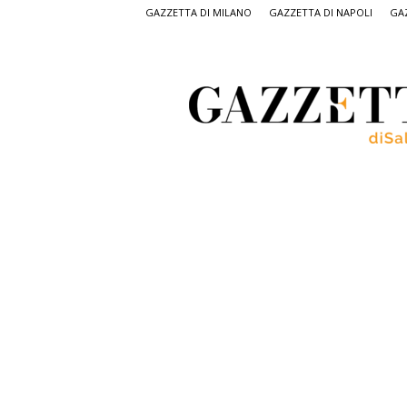
GAZZETTA DI MILANO
GAZZETTA DI NAPOLI
GAZ
Gazzetta
di
Salerno,
il
quotidiano
on
line
di
Salerno