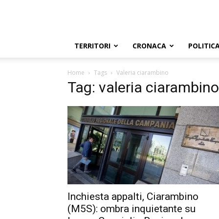
TERRITORI
CRONACA
POLITIC
Home
Tags
Valeria ciarambino
Tag: valeria ciarambino
Inchiesta appalti, Ciarambino
(M5S): ombra inquietante su