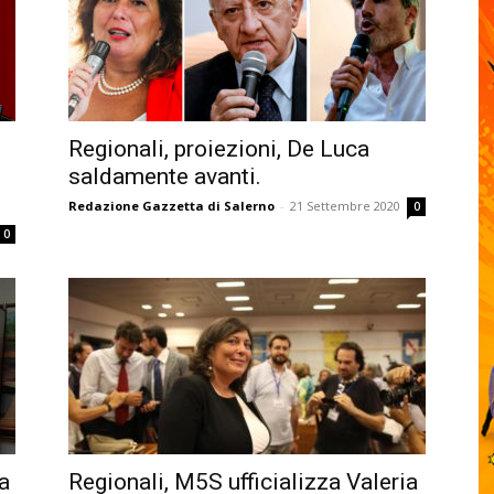
Regionali, proiezioni, De Luca
saldamente avanti.
Redazione Gazzetta di Salerno
-
21 Settembre 2020
0
0
la
Regionali, M5S ufficializza Valeria