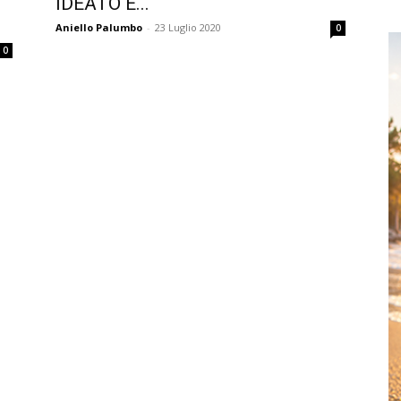
IDEATO E...
Aniello Palumbo
-
23 Luglio 2020
0
0