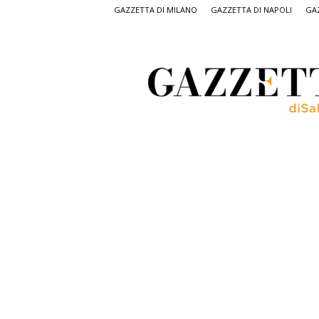
GAZZETTA DI MILANO
GAZZETTA DI NAPOLI
GAZ
Gazzetta
di
Salerno,
il
quotidiano
on
line
di
Salerno