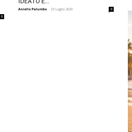
IDEATO E...
Aniello Palumbo
-
23 Luglio 2020
0
0