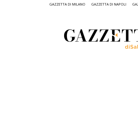
GAZZETTA DI MILANO
GAZZETTA DI NAPOLI
GAZ
Gazzetta
di
Salerno,
il
quotidiano
on
line
di
Salerno