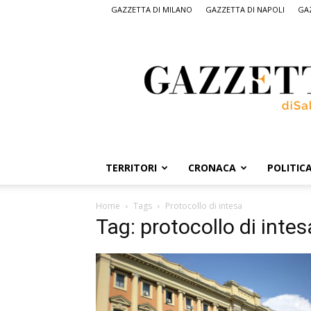
GAZZETTA DI MILANO
GAZZETTA DI NAPOLI
GAZ
Gazzetta
di
Salerno,
il
quotidiano
on
line
di
Salerno
TERRITORI
CRONACA
POLITIC
Home
Tags
Protocollo di intesa
Tag: protocollo di intes