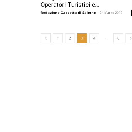
Operatori Turistici e...
Redazione Gazzetta di Salerno
-
24 Marzo 2017
...
1
2
3
4
6