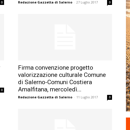
Redazione Gazzetta di Salerno
-
27 Luglio 2017
0
0
r
Firma convenzione progetto
valorizzazione culturale Comune
di Salerno-Comuni Costiera
Amalfitana, mercoledì...
0
Redazione Gazzetta di Salerno
-
11 Luglio 2017
0