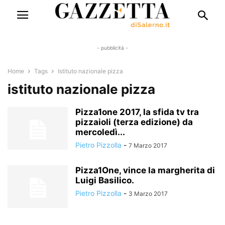
- pubblicità -
Home
Tags
Istituto nazionale pizza
istituto nazionale pizza
Pizza1one 2017, la sfida tv tra
pizzaioli (terza edizione) da
mercoledì...
Pietro Pizzolla
-
7 Marzo 2017
Pizza1One, vince la margherita di
Luigi Basilico.
Pietro Pizzolla
-
3 Marzo 2017