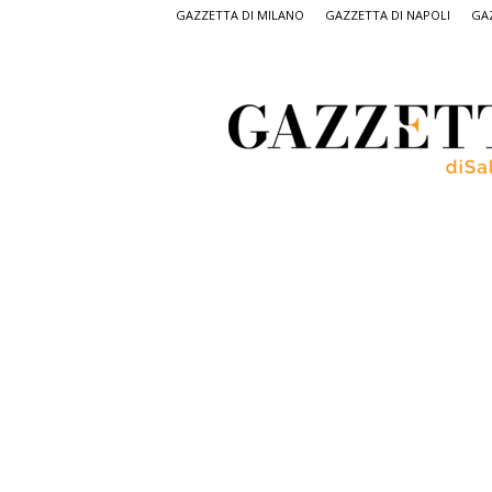
GAZZETTA DI MILANO
GAZZETTA DI NAPOLI
GAZ
Gazzetta
di
Salerno,
il
quotidiano
on
line
di
Salerno