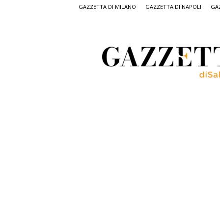
GAZZETTA DI MILANO
GAZZETTA DI NAPOLI
GAZ
Gazzetta
di
Salerno,
il
quotidiano
on
line
di
Salerno