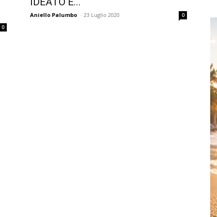
IDEATO E...
Aniello Palumbo
-
23 Luglio 2020
0
0