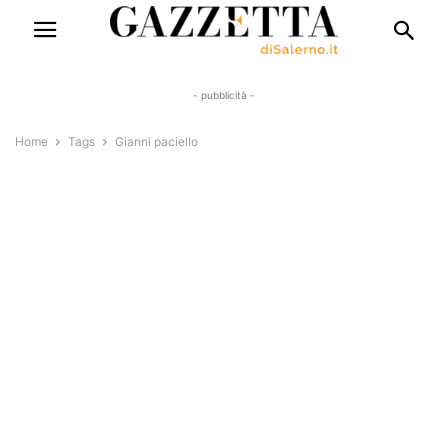
- pubblicità -
Home
Tags
Gianni paciello