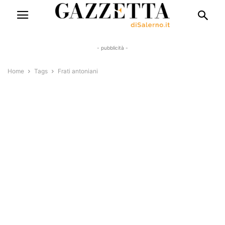
- pubblicità -
Home
Tags
Frati antoniani