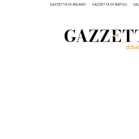
GAZZETTA DI MILANO
GAZZETTA DI NAPOLI
GAZ
Gazzetta
di
Salerno,
il
quotidiano
on
line
di
Salerno