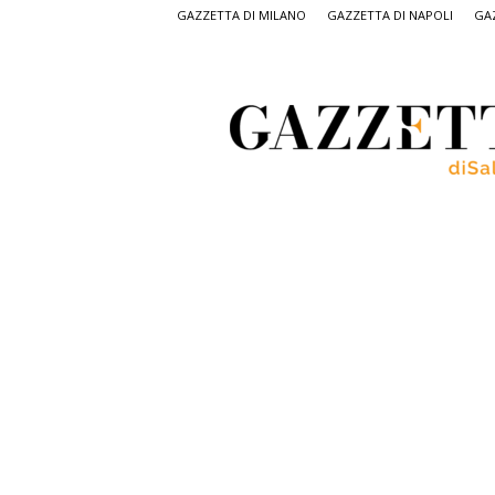
GAZZETTA DI MILANO
GAZZETTA DI NAPOLI
GAZ
Gazzetta
di
Salerno,
il
quotidiano
on
line
di
Salerno