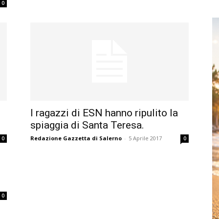
0
I ragazzi di ESN hanno ripulito la
spiaggia di Santa Teresa.
Redazione Gazzetta di Salerno
-
5 Aprile 2017
0
0
0