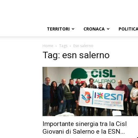
TERRITORI
CRONACA
POLITIC
Home
Tags
Esn salerno
Tag: esn salerno
Importante sinergia tra la Cisl
Giovani di Salerno e la ESN...