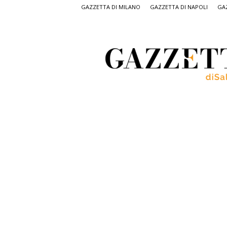
GAZZETTA DI MILANO
GAZZETTA DI NAPOLI
GAZ
Gazzetta
di
Salerno,
il
quotidiano
on
line
di
Salerno