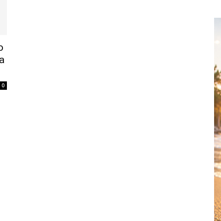
o
a
0