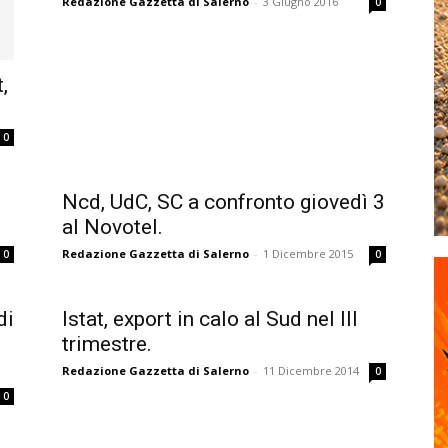
Redazione Gazzetta di Salerno
-
3 Giugno 2016
0
,
0
Ncd, UdC, SC a confronto giovedì 3
al Novotel.
Redazione Gazzetta di Salerno
-
1 Dicembre 2015
0
0
di
Istat, export in calo al Sud nel III
trimestre.
Redazione Gazzetta di Salerno
-
11 Dicembre 2014
0
0