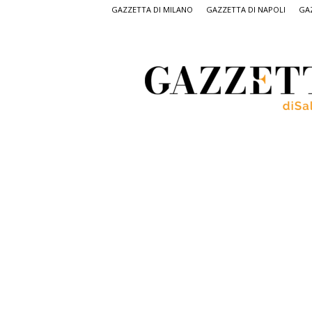
GAZZETTA DI MILANO
GAZZETTA DI NAPOLI
GAZ
Gazzetta
di
Salerno,
il
quotidiano
on
line
di
Salerno