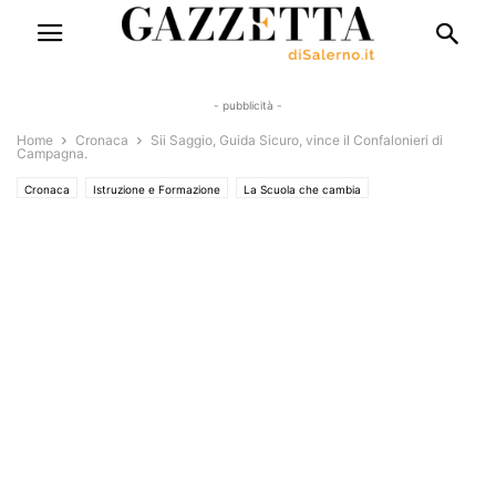
- pubblicità -
Home
Cronaca
Sii Saggio, Guida Sicuro, vince il Confalonieri di
Campagna.
Cronaca
Istruzione e Formazione
La Scuola che cambia