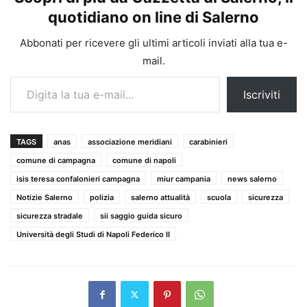
quotidiano on line di Salerno
Abbonati per ricevere gli ultimi articoli inviati alla tua e-
mail.
Digita la tua e-mail...
Iscriviti
TAGS
anas
associazione meridiani
carabinieri
comune di campagna
comune di napoli
isis teresa confalonieri campagna
miur campania
news salerno
Notizie Salerno
polizia
salerno attualità
scuola
sicurezza
sicurezza stradale
sii saggio guida sicuro
Università degli Studi di Napoli Federico II