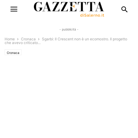
- pubblicità -
Home
Cronaca
Sgarbi: Il Crescent non è un ecomostro. Il progetto
che avevo criticato...
Cronaca