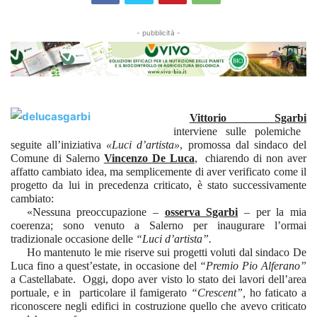
- pubblicità -
Vittorio Sgarbi
interviene sulle polemiche
seguite all’iniziativa
«Luci d’artista»
, promossa dal sindaco del
Comune di Salerno
Vincenzo De Luca
,
chiarendo di non aver
affatto cambiato idea, ma semplicemente di aver verificato come il
progetto da lui in precedenza criticato, è stato successivamente
cambiato:
«Nessuna preoccupazione –
osserva Sgarbi
– per la mia
coerenza; sono venuto a Salerno per inaugurare l’ormai
tradizionale occasione delle
“Luci d’artista”.
Ho mantenuto le mie riserve sui progetti voluti dal sindaco De
Luca fino a quest’estate, in occasione del
“Premio Pio Alferano”
a Castellabate.
Oggi, dopo aver visto lo stato dei lavori dell’area
portuale, e in
particolare il famigerato
“Crescent”,
ho faticato a
riconoscere negli edifici in costruzione quello che avevo criticato