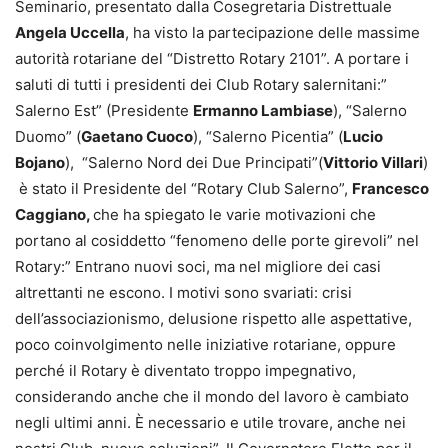
Seminario, presentato dalla Cosegretaria Distrettuale
Angela Uccella
, ha visto la partecipazione delle massime
autorità rotariane del “Distretto Rotary 2101”. A portare i
saluti di tutti i presidenti dei Club Rotary salernitani:”
Salerno Est” (Presidente
Ermanno Lambiase
), “Salerno
Duomo” (
Gaetano Cuoco
), “Salerno Picentia” (
Lucio
Bojano
), “Salerno Nord dei Due Principati”(
Vittorio Villari
)
è stato il Presidente del “Rotary Club Salerno”,
Francesco
Caggiano,
che ha spiegato le varie motivazioni che
portano al cosiddetto “fenomeno delle porte girevoli” nel
Rotary:” Entrano nuovi soci, ma nel migliore dei casi
altrettanti ne escono. I motivi sono svariati: crisi
dell’associazionismo, delusione rispetto alle aspettative,
poco coinvolgimento nelle iniziative rotariane, oppure
perché il Rotary è diventato troppo impegnativo,
considerando anche che il mondo del lavoro è cambiato
negli ultimi anni. È necessario e utile trovare, anche nei