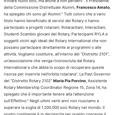
trovare nuovi soci, ma anche a non perderli”. Il Presidente
della Commissione Distrettuale Alumni,
Francesco Amato
,
ha spiegato chi sono gli Alumni:” Tutti coloro che a vario
titolo hanno beneficiato di servizi del Rotary o hanno
partecipato a progetti rotariani: Rotaractiani, Interactiani,
Studenti Scambio giovani del Rotary, Partecipanti RYLA e
soggetti vicini agli ideali del Rotary International che non
possano partecipare direttamente ai programmi o alle
attività. Vogliamo costituire, all’interno del “Distretto 2101”,
un’associazione che venga riconosciuta dal Rotary
International e che abbia lo scopo di recuperare queste
risorse per inserirle nell’orbita rotariana”. La Past Governor
del “Distretto Rotary 2102”
Maria Pia Porcino
, Assistente
Rotary Membership Coordinator Regione 15, Zona 14, ha
spiegato che è importante tenere alta l’attenzione
sull’Effettivo:” Negli ultimi venti anni non riusciamo a
superare la soglia di 1.200.000 soci Rotary nel mondo. Il
nostro continente è in decrescita per quanto concerne il