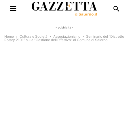
- pubblicità -
Home
Cultura e Società
Associazionismo
Seminario del “Distretto
Rotary 2101” sulla “Gestione dell’Effettivo” al Comune di Salerno.