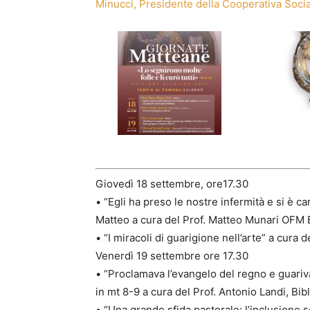
Minucci, Presidente della Cooperativa Social
Giovedì 18 settembre, ore17.30
• “Egli ha preso le nostre infermità e si è ca
Matteo a cura del Prof. Matteo Munari OFM B
• “I miracoli di guarigione nell’arte” a cura d
Venerdì 19 settembre ore 17.30
• “Proclamava l’evangelo del regno e guariv
in mt 8-9 a cura del Prof. Antonio Landi, Bibl
• “Una grande sfida pastorale: l’inclusione s