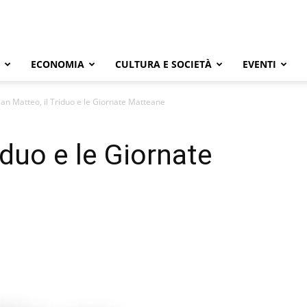
ECONOMIA
CULTURA E SOCIETÀ
EVENTI
an Matteo, il Triduo e le Giornate Matteane
iduo e le Giornate