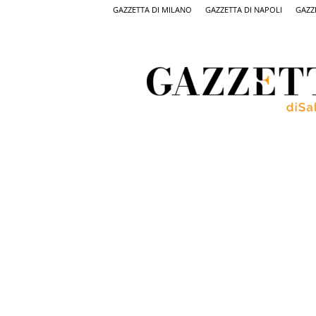
GAZZETTA DI MILANO
GAZZETTA DI NAPOLI
GAZZ
Gazzetta
di
Salerno,
il
quotidiano
on
line
di
Salerno