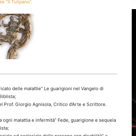
e “Il Tulipano”.
ricato delle malattie” Le guarigioni nel Vangelo di
iblista;
el Prof. Giorgio Agnisola, Critico d’Arte e Scrittore.
a ogni malattia e infermità” Fede, guarigione e sequela
ista;
ociale ed ecclesiale delle persone con disabilità” a