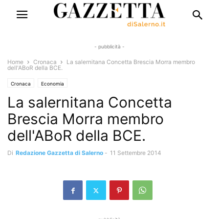
- pubblicità -
Home
Cronaca
La salernitana Concetta Brescia Morra membro
dell'ABoR della BCE.
Cronaca
Economia
La salernitana Concetta
Brescia Morra membro
dell'ABoR della BCE.
Di
Redazione Gazzetta di Salerno
-
11 Settembre 2014