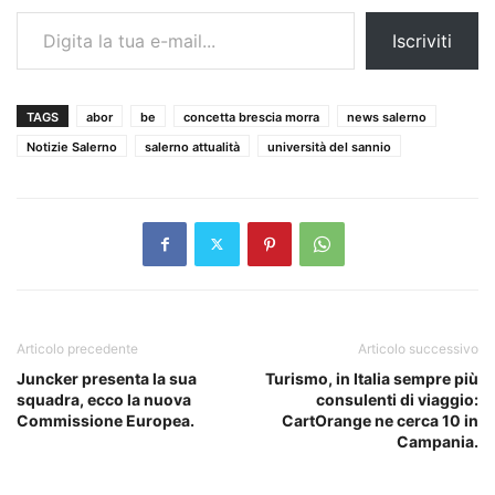
Digita la tua e-mail...
Iscriviti
TAGS
abor
be
concetta brescia morra
news salerno
Notizie Salerno
salerno attualità
università del sannio
Articolo precedente
Articolo successivo
Juncker presenta la sua
Turismo, in Italia sempre più
squadra, ecco la nuova
consulenti di viaggio:
Commissione Europea.
CartOrange ne cerca 10 in
Campania.