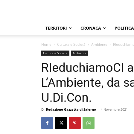
TERRITORI
CRONACA
POLITICA
Home
Cultura e Società
Ambiente
RIeduchiamoC
Cultura e Società
Ambiente
RIeduchiamoCI a
L’Ambiente, da sa
U.Di.Con.
Di
Redazione Gazzetta di Salerno
-
4 Novembre 2021