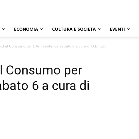
ECONOMIA
CULTURA E SOCIETÀ
EVENTI
I al Consumo per L’Ambiente, da sabato 6 a cura di U.Di.Con.
l Consumo per
bato 6 a cura di