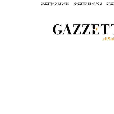
GAZZETTA DI MILANO
GAZZETTA DI NAPOLI
GAZZ
Gazzetta
di
Salerno,
il
quotidiano
on
line
di
Salerno