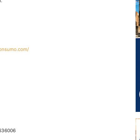
.
lconsumo.com/
0636006