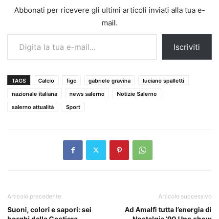
Abbonati per ricevere gli ultimi articoli inviati alla tua e-
mail.
Digita la tua e-mail...
Iscriviti
TAGS
Calcio
figc
gabriele gravina
luciano spalletti
nazionale italiana
news salerno
Notizie Salerno
salerno attualità
Sport
Articolo precedente
Articolo successivo
Suoni, colori e sapori: sei
Ad Amalfi tutta l’energia di
borghi della Costiera
Nostalgia ‘90 Uno show