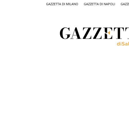
GAZZETTA DI MILANO
GAZZETTA DI NAPOLI
GAZZ
Gazzetta
di
Salerno,
il
quotidiano
on
line
di
Salerno