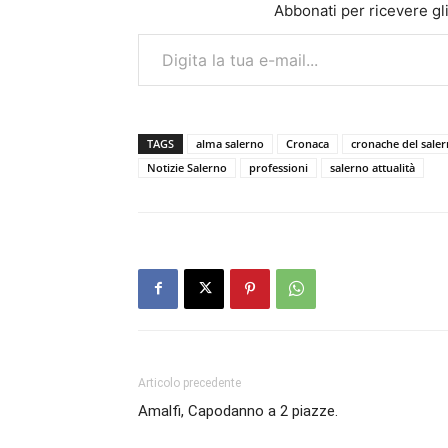
Abbonati per ricevere gli u
Digita la tua e-mail...
TAGS
alma salerno
Cronaca
cronache del saler
Notizie Salerno
professioni
salerno attualità
Articolo precedente
Amalfi, Capodanno a 2 piazze.