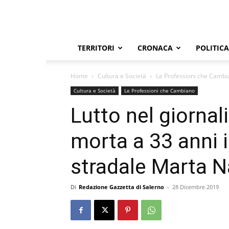
TERRITORI
CRONACA
POLITICA
Home
Cultura e Società
Le Professioni che Camb
Cultura e Società
Le Professioni che Cambiano
Lutto nel giornal
morta a 33 anni 
stradale Marta N
Di
Redazione Gazzetta di Salerno
-
28 Dicembre 2019