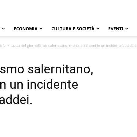
ECONOMIA
CULTURA E SOCIETÀ
EVENTI
iano
Lutto nel giornalismo salernitano, morta a 33 anni in un incidente stradale.
ismo salernitano,
in un incidente
addei.