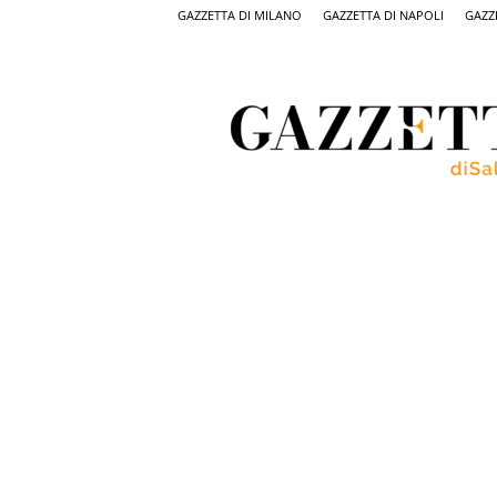
GAZZETTA DI MILANO
GAZZETTA DI NAPOLI
GAZZ
Gazzetta
di
Salerno,
il
quotidiano
on
line
di
Salerno