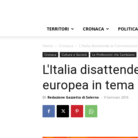
TERRITORI
CRONACA
POLITICA
Home
Cronaca
L'Italia disattende la Commission
Cronaca
Cultura e Società
Le Professioni che Cambiano
L'Italia disatte
europea in tema 
Di
Redazione Gazzetta di Salerno
-
9 Gennaio 2016