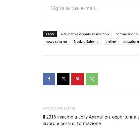
TAGS
alternative dispute resolution
commissione 
news salerno
Notizie Salerno
online
piattafor
Articolo precedente
Il 2016 insieme a Jolly Animation, opportunità d
lavoro e corsi di formazione.