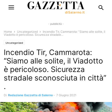
- pubblicità -
Home
Uncategorized
Incendio Tir, Cammarota: “Siamo alle solite, il
Viadotto è pericoloso. Sicurezza stradale...
Uncategorized
Incendio Tir, Cammarota:
“Siamo alle solite, il Viadotto
è pericoloso. Sicurezza
stradale sconosciuta in città”
.
Di
Redazione Gazzetta di Salerno
-
7 Giugno 2021