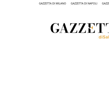
GAZZETTA DI MILANO
GAZZETTA DI NAPOLI
GAZZ
Gazzetta
di
Salerno,
il
quotidiano
on
line
di
Salerno