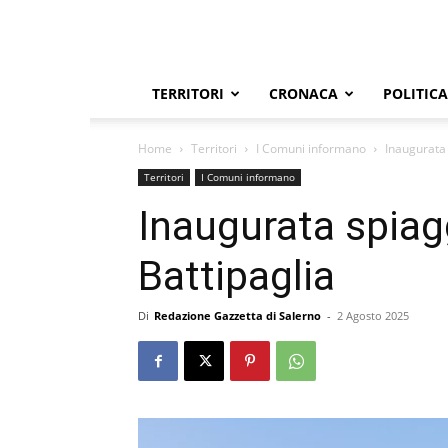
TERRITORI
CRONACA
POLITICA
Home
Territori
I Comuni informano
Inaugurata 
Territori
I Comuni informano
Inaugurata spiagg
Battipaglia
Di
Redazione Gazzetta di Salerno
-
2 Agosto 2025