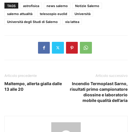
TAGS
astrofisica
news salerno
Notizie Salerno
salerno attualità
telescopio euclid
Università
Università degli Studi di Salerno
via lattea
Articolo precedente
Articolo successivo
Maltempo, allerta gialla dalle
Incendio Termoplast Sarno,
13 alle 20
risultati primo campionatore
diossine e laboratorio
mobile qualità dell’aria