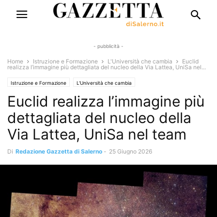
- pubblicità -
Home
Istruzione e Formazione
L'Università che cambia
Euclid
realizza l’immagine più dettagliata del nucleo della Via Lattea, UniSa nel...
Istruzione e Formazione
L'Università che cambia
Euclid realizza l’immagine più
dettagliata del nucleo della
Via Lattea, UniSa nel team
Di
Redazione Gazzetta di Salerno
-
25 Giugno 2026