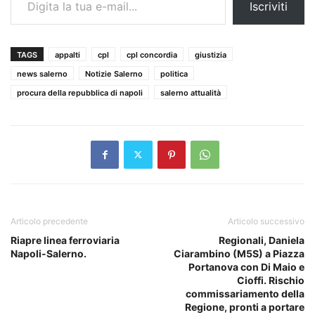
Iscriviti
TAGS
appalti
cpl
cpl concordia
giustizia
news salerno
Notizie Salerno
politica
procura della repubblica di napoli
salerno attualità
Articolo precedente
Articolo successivo
Riapre linea ferroviaria
Regionali, Daniela
Napoli-Salerno.
Ciarambino (M5S) a Piazza
Portanova con Di Maio e
Cioffi. Rischio
commissariamento della
Regione, pronti a portare