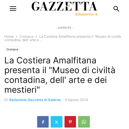
- pubblicità -
Home
Cronaca
La Costiera Amalfitana presenta il "Museo di civiltà
contadina, dell' arte e...
Cronaca
La Costiera Amalfitana
presenta il "Museo di civiltà
contadina, dell' arte e dei
mestieri"
Di
Redazione Gazzetta di Salerno
-
9 Agosto 2014