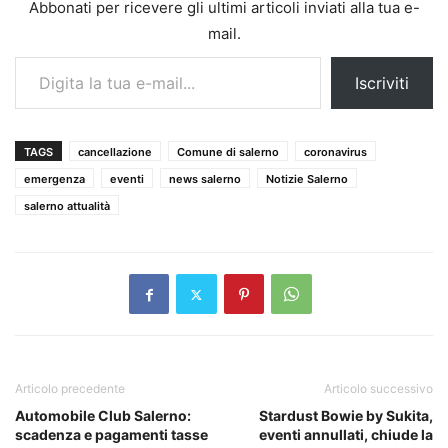
Abbonati per ricevere gli ultimi articoli inviati alla tua e-
mail.
Digita la tua e-mail...
Iscriviti
TAGS
cancellazione
Comune di salerno
coronavirus
emergenza
eventi
news salerno
Notizie Salerno
salerno attualità
Articolo precedente
Articolo successivo
Automobile Club Salerno:
Stardust Bowie by Sukita,
scadenza e pagamenti tasse
eventi annullati, chiude la