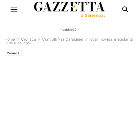
- pubblicità -
Home
Cronaca
Controlli Nas Carabinieri in locali movida, irregolarità
in 80% dei casi
Cronaca