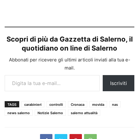
Scopri di più da Gazzetta di Salerno, il
quotidiano on line di Salerno
Abbonati per ricevere gli ultimi articoli inviati alla tua e-
mail.
Digita la tua e-mail...
Iscriviti
TAGS
carabinieri
controlli
Cronaca
movida
nas
news salerno
Notizie Salerno
salerno attualità