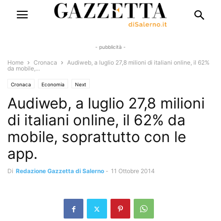
- pubblicità -
Home
Cronaca
Audiweb, a luglio 27,8 milioni di italiani online, il 62%
da mobile,...
Cronaca
Economia
Next
Audiweb, a luglio 27,8 milioni
di italiani online, il 62% da
mobile, soprattutto con le
app.
Di
Redazione Gazzetta di Salerno
-
11 Ottobre 2014