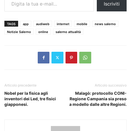
Iscriviti
TAGS
app
audiweb
internet
mobile
news salerno
Notizie Salerno
online
salerno attualità
Articolo precedente
Articolo successivo
Nobel per la fisica agli
Malagò: protocollo CONI-
inventori dei Led, tre fisici
Regione Campania sia preso
giapponesi.
a modello dalle altre Regioni.