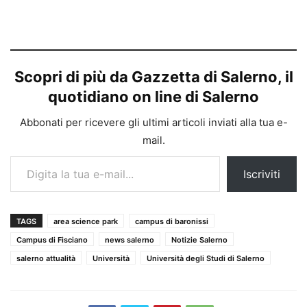
Scopri di più da Gazzetta di Salerno, il
quotidiano on line di Salerno
Abbonati per ricevere gli ultimi articoli inviati alla tua e-
mail.
Digita la tua e-mail...
Iscriviti
TAGS
area science park
campus di baronissi
Campus di Fisciano
news salerno
Notizie Salerno
salerno attualità
Università
Università degli Studi di Salerno