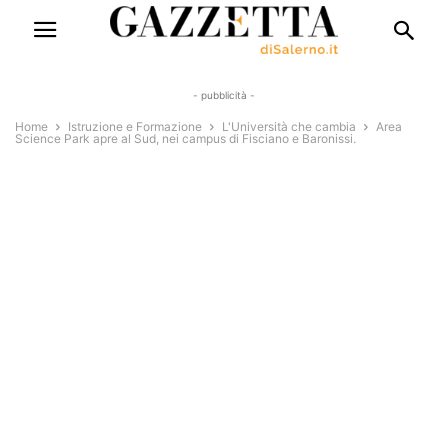
- pubblicità -
Home
Istruzione e Formazione
L'Università che cambia
Area
Science Park apre al Sud, nei campus di Fisciano e Baronissi.