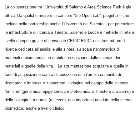
La collaborazione tra l’Universit
à
di Salerno e Area Science Park è gi
à
attiva. Da qualche mese è in cantiere “Bio Open Lab”, progetto – che
include nella partnership anche l’Universit
à
del Salento – per potenziare
le infrastrutture di ricerca a Trieste, Salerno e Lecce e metterle in rete a
livello europeo grazie al consorzio CERIC-ERIC, un’infrastruttura di
ricerca dedicata all’analisi e alla sintesi su scala nanometrica di
materiali e biomateriali, in ambiti che spaziano dalle scienze dei
materiali a quelle della vita. La strumentazione acquisita e quella in
fase di acquisizione sar
à
a disposizione di un’ampia comunit
à
di
ricercatori e imprese e supporter
à
l’indagine nel campo delle scienze
“omiche” (genomica, epigenomica e proteomica a Trieste e a Salerno) e
della biologia strutturale (a Lecce), con importanti ricadute nella ricerca
biomedica, anche a livello clinico.