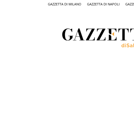
GAZZETTA DI MILANO
GAZZETTA DI NAPOLI
GAZZ
Gazzetta
di
Salerno,
il
quotidiano
on
line
di
Salerno