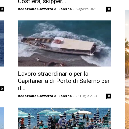
Costiera, skipper...
Redazione Gazzetta di Salerno
-
5 Agosto 2023
0
0
Lavoro straordinario per la
Capitaneria di Porto di Salerno per
il...
0
Redazione Gazzetta di Salerno
-
26 Luglio 2023
0