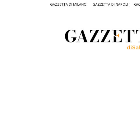
GAZZETTA DI MILANO
GAZZETTA DI NAPOLI
GAZ
Gazzetta
di
Salerno,
il
quotidiano
on
line
di
Salerno