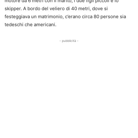
motore da 6 metri con il marito, i due figli piccoli e lo
skipper. A bordo del veliero di 40 metri, dove si
festeggiava un matrimonio, c’erano circa 80 persone sia
tedeschi che americani.
- pubblicità -