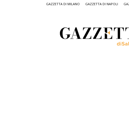
GAZZETTA DI MILANO
GAZZETTA DI NAPOLI
GAZ
Gazzetta
di
Salerno,
il
quotidiano
on
line
di
Salerno