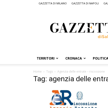
GAZZETTA DI MILANO
GAZZETTA DI NAPOLI
GAZ
Gazzetta
di
Salerno,
il
quotidiano
on
line
di
Salerno
TERRITORI
CRONACA
POLITIC
Home
Tags
Agenzia delle entrate – riscossione
Tag: agenzia delle entr