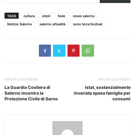
TAGS
cultura
eboli
fede
news salerno
Notizie Salerno
salerno attualità
sono terra festival
Articolo precedente
Articolo successivo
La Guardia Costiera di
Istat, sostanzialmente
Salerno incontra la
invariata spesa famiglie per
Protezione Civile di Sarno
consumi