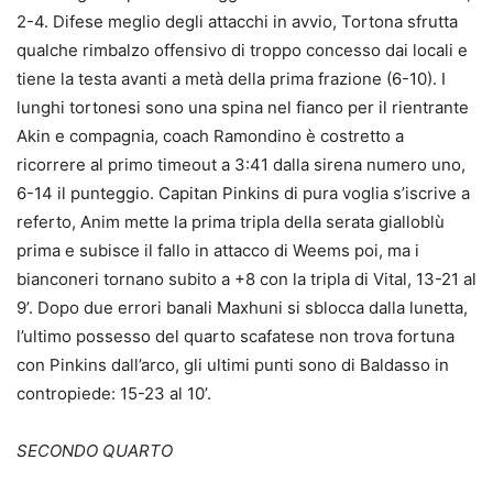
2-4. Difese meglio degli attacchi in avvio, Tortona sfrutta
qualche rimbalzo offensivo di troppo concesso dai locali e
tiene la testa avanti a metà della prima frazione (6-10). I
lunghi tortonesi sono una spina nel fianco per il rientrante
Akin e compagnia, coach Ramondino è costretto a
ricorrere al primo timeout a 3:41 dalla sirena numero uno,
6-14 il punteggio. Capitan Pinkins di pura voglia s’iscrive a
referto, Anim mette la prima tripla della serata gialloblù
prima e subisce il fallo in attacco di Weems poi, ma i
bianconeri tornano subito a +8 con la tripla di Vital, 13-21 al
9’. Dopo due errori banali Maxhuni si sblocca dalla lunetta,
l’ultimo possesso del quarto scafatese non trova fortuna
con Pinkins dall’arco, gli ultimi punti sono di Baldasso in
contropiede: 15-23 al 10’.
SECONDO QUARTO