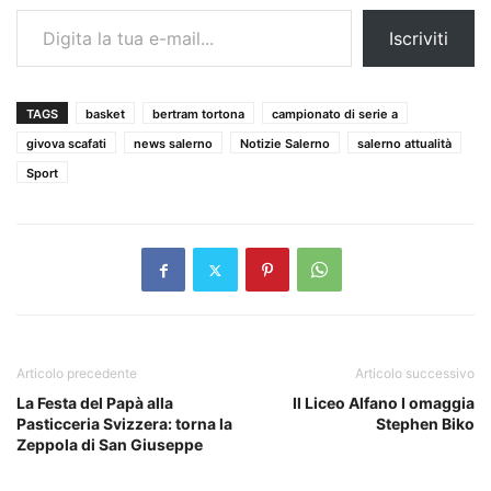
Digita la tua e-mail...
Iscriviti
TAGS
basket
bertram tortona
campionato di serie a
givova scafati
news salerno
Notizie Salerno
salerno attualità
Sport
Articolo precedente
Articolo successivo
La Festa del Papà alla
Il Liceo Alfano I omaggia
Pasticceria Svizzera: torna la
Stephen Biko
Zeppola di San Giuseppe