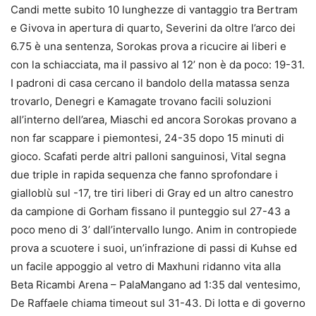
Candi mette subito 10 lunghezze di vantaggio tra Bertram
e Givova in apertura di quarto, Severini da oltre l’arco dei
6.75 è una sentenza, Sorokas prova a ricucire ai liberi e
con la schiacciata, ma il passivo al 12’ non è da poco: 19-31.
I padroni di casa cercano il bandolo della matassa senza
trovarlo, Denegri e Kamagate trovano facili soluzioni
all’interno dell’area, Miaschi ed ancora Sorokas provano a
non far scappare i piemontesi, 24-35 dopo 15 minuti di
gioco. Scafati perde altri palloni sanguinosi, Vital segna
due triple in rapida sequenza che fanno sprofondare i
gialloblù sul -17, tre tiri liberi di Gray ed un altro canestro
da campione di Gorham fissano il punteggio sul 27-43 a
poco meno di 3’ dall’intervallo lungo. Anim in contropiede
prova a scuotere i suoi, un’infrazione di passi di Kuhse ed
un facile appoggio al vetro di Maxhuni ridanno vita alla
Beta Ricambi Arena – PalaMangano ad 1:35 dal ventesimo,
De Raffaele chiama timeout sul 31-43. Di lotta e di governo