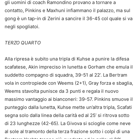
gli uomini di coach Ramondino provano a tornare a
contatto, Pinkins e Maxhuni infiammano il palazzo, ma sul
gong è un tap-in di Zerini a sancire il 36-45 col quale si va
negli spogliatoi.
TERZO QUARTO
Alla ripresa è subito una tripla di Kuhse a punire la difesa
scafatese, Akin impreciso in lunetta e Gorham che emula il
suddetto compagno di squadra, 39-51 al 22’. La Bertram
vola in contropiede con Weems (2+1), Gray forza e sbaglia,
Weems stavolta punisce da 3 punti e regala il nuovo
massimo vantaggio ai bianconeri: 39-57. Pinkins smuove il
punteggio dalla lunetta, Kuhse mette un’altra tripla, Scafati
segna solo dalla linea della carità ed al 25’ si ritrova sotto
di 23 lunghezze (42-65). La Givova si scioglie come neve
al sole al tramonto della terza frazione sotto i colpi di una