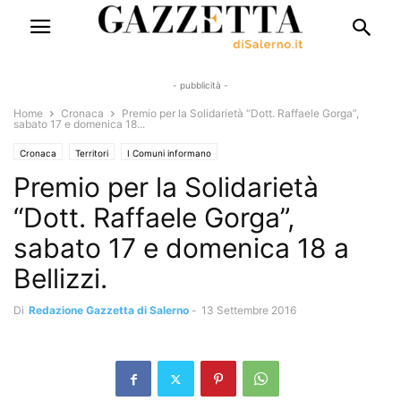
- pubblicità -
Home
Cronaca
Premio per la Solidarietà “Dott. Raffaele Gorga”,
sabato 17 e domenica 18...
Cronaca
Territori
I Comuni informano
Premio per la Solidarietà
“Dott. Raffaele Gorga”,
sabato 17 e domenica 18 a
Bellizzi.
Di
Redazione Gazzetta di Salerno
-
13 Settembre 2016