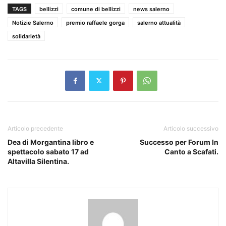
TAGS
bellizzi
comune di bellizzi
news salerno
Notizie Salerno
premio raffaele gorga
salerno attualità
solidarietà
Articolo precedente
Articolo successivo
Dea di Morgantina libro e
Successo per Forum In
spettacolo sabato 17 ad
Canto a Scafati.
Altavilla Silentina.