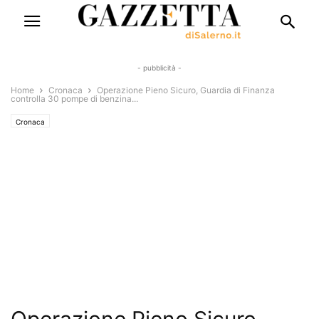
- pubblicità -
Home
Cronaca
Operazione Pieno Sicuro, Guardia di Finanza
controlla 30 pompe di benzina...
Cronaca