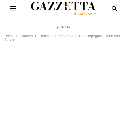
- pubblicità -
Home
Cronaca
Olympic Salerno rinnova il suo impegno a Dona con
Amore.