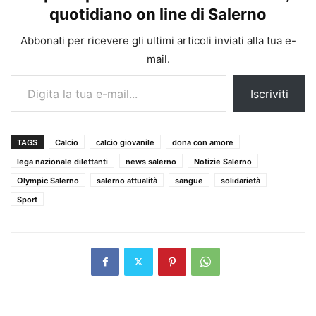
quotidiano on line di Salerno
Abbonati per ricevere gli ultimi articoli inviati alla tua e-
mail.
Digita la tua e-mail...
Iscriviti
TAGS
Calcio
calcio giovanile
dona con amore
lega nazionale dilettanti
news salerno
Notizie Salerno
Olympic Salerno
salerno attualità
sangue
solidarietà
Sport