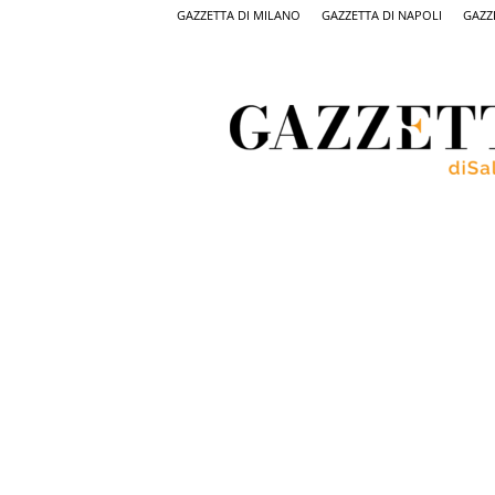
GAZZETTA DI MILANO
GAZZETTA DI NAPOLI
GAZZ
Gazzetta
di
Salerno,
il
quotidiano
on
line
di
Salerno