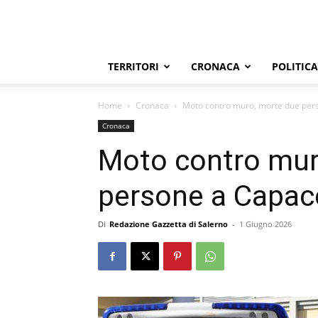
TERRITORI
CRONACA
POLITICA
Home
Cronaca
Moto contro muro, morte due per
Cronaca
Moto contro mur
persone a Capac
Di
Redazione Gazzetta di Salerno
-
1 Giugno 2026