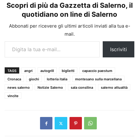
Scopri di più da Gazzetta di Salerno, il
quotidiano on line di Salerno
Abbonati per ricevere gli ultimi articoli inviati alla tua e-
mail.
Digita la tua e-mail...
Iscriviti
TAGS
angri
autogrill
biglietti
capaccio paestum
Cronaca
giochi
lotteria italia
montesano sulla marcellana
news salerno
Notizie Salerno
sala consilina
salerno attualità
vincite