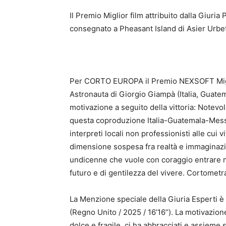
Il Premio Miglior film attribuito dalla Giuri
consegnato a Pheasant Island di Asier Urbet
Per CORTO EUROPA il Premio NEXSOFT Miglior
Astronauta di Giorgio Giampà (Italia, Guatema
motivazione a seguito della vittoria: Notevo
questa coproduzione Italia-Guatemala-Messi
interpreti locali non professionisti alle cui
dimensione sospesa fra realtà e immaginazio
undicenne che vuole con coraggio entrare nel
futuro e di gentilezza del vivere. Cortomet
La Menzione speciale della Giuria Esperti 
(Regno Unito / 2025 / 16’16’’). La motivazio
dolce e fragile, ci ha abbracciati e assieme