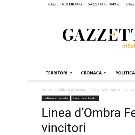
GAZZETTA DI MILANO
GAZZETTA DI NAPOLI
GAZZ
Gazzetta
di
Salerno,
il
quotidiano
on
line
di
Salerno
TERRITORI
CRONACA
POLITICA
Home
Cultura e Società
Cinema e Teatro
Linea
Cultura e Società
Cinema e Teatro
Linea d’Ombra Fes
vincitori