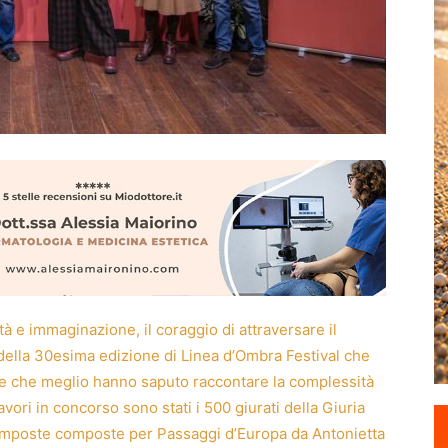
altà e immaginazione, il coraggio di attraversare il
i della 30esima edizione di Linea d’Ombra Festival che
re che meglio hanno saputo raccontare la complessità
avori in concorso sono stati i 500 giurati della Giuria
 composte composte per Passaggi d’Europa da Antonietta