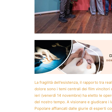
La fragilità dell’esistenza, il rapporto tra re
dolore sono i temi centrali dei film vincitor
ieri (venerdì 14 novembre) ha eletto le ope
del nostro tempo. A visionare e giudicare i l
Popolare affiancati dalle giurie di esperti