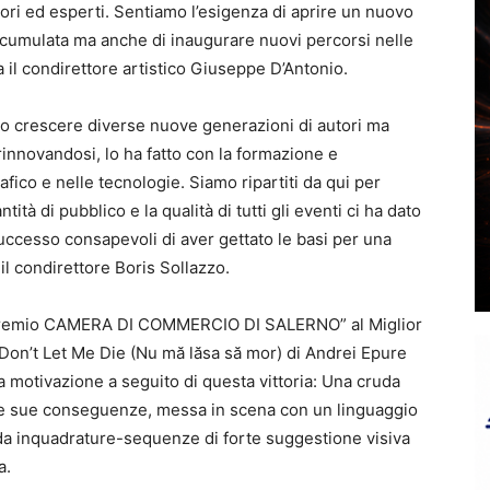
ori ed esperti. Sentiamo l’esigenza di aprire un nuovo
accumulata ma anche di inaugurare nuovi percorsi nelle
a il condirettore artistico Giuseppe D’Antonio.
to crescere diverse nuove generazioni di autori ma
rinnovandosi, lo ha fatto con la formazione e
ico e nelle tecnologie. Siamo ripartiti da qui per
ità di pubblico e la qualità di tutti gli eventi ci ha dato
ccesso consapevoli di aver gettato le basi per una
 il condirettore Boris Sollazzo.
 Premio CAMERA DI COMMERCIO DI SALERNO” al Miglior
a Don’t Let Me Die (Nu mă lăsa să mor) di Andrei Epure
La motivazione a seguito di questa vittoria: Una cruda
lle sue conseguenze, messa in scena con un linguaggio
da inquadrature-sequenze di forte suggestione visiva
a.