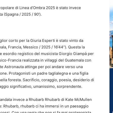
a Popolare di Linea d’Ombra 2025 è stato invece
a (Spagna / 2025 / 90′).
 corto per la Giuria Esperti è stato vinto da
la, Francia, Messico / 2025 / 16’44’’). Questa la
le esordio registico del musicista Giorgio Giampà per
co-Francia realizzata in villaggi del Guatemala con
 vite Astronauta attinge per poi andare verso una
ne. Protagonisti un padre taglialegna e una figlia
la foresta. Sacrificio, coraggio, poesia, desiderio di
raggio significativo, umanissimo, sorprendente.
è andata invece a Rhubarb Rhubarb di Kate McMullen
ne: Rhubarb, rhubarb ci ha immersi in un paesaggio
 scossi. Con una regia che non si fa mai protagonista