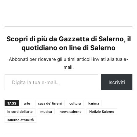
Scopri di più da Gazzetta di Salerno, il
quotidiano on line di Salerno
Abbonati per ricevere gli ultimi articoli inviati alla tua e-
mail.
Digita la tua e-mail...
Iscriviti
TAGS
arte
cava de' tirreni
cultura
karima
le corti dell'arte
musica
news salerno
Notizie Salerno
salerno attualità