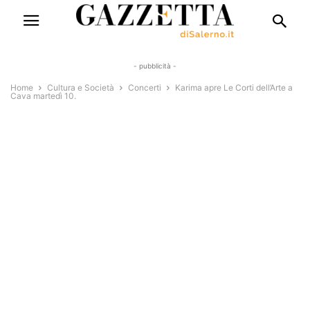
- pubblicità -
Home
Cultura e Società
Concerti
Karima apre Le Corti dell’Arte a
Cava martedì 10.