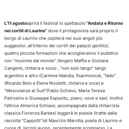
L’11 agosto
aprirà il festival lo spettacolo
”Andata e Ritorno
nei cortili di Laurino”
dove il protagonista sarà proprio il
borgo di Laurino che ospiterà nei suoi angoli più
suggestivi, all’interno dei cortili dei palazzi gentilizi,
quattro piccole formazioni che accoglieranno il pubblico
con “musiche dal mondo” (Angelo Maffia e Giuliana
Cangemi, chitarra e voce) , “non solo tango” tango
argentino e altro (Carmine Mandia, fisarmonica), “fado”
(Ricardo Belo e Elena Nicoletti, chitarra e voce) e
“Mescolanze al Sud”(Fabio Schiavo, Maria Teresa
Petrosino e Giuseppe Esposito_ piano, voce e sax). Inoltre
l’attrice Almerica Schiavo, accompagnata dalla chitarrista
classica Fiorenza Barbesi leggerà le poesie (tratte dalla
raccolta “Cappotti”)di Maurizio Marotta, poeta di Laurino e
cuore di JazzinLaurino, recentemente scomparso. La