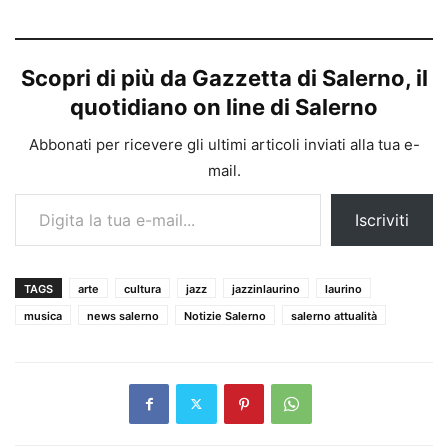
Scopri di più da Gazzetta di Salerno, il
quotidiano on line di Salerno
Abbonati per ricevere gli ultimi articoli inviati alla tua e-
mail.
Digita la tua e-mail...
Iscriviti
TAGS
arte
cultura
jazz
jazzinlaurino
laurino
musica
news salerno
Notizie Salerno
salerno attualità